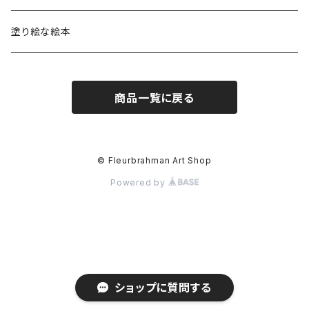
Tシャツ
トレーナー
カップ
塗り絵な絵本
ロングTシャツ
シャツ
スマホケース
商品一覧に戻る
アートブック
Tシャツ
トートバッグ
帽子・靴
レターセット
© Fleurbrahman Art Shop
Powered by
ポロシャツ
ステッカー
ロングTシャツ
タトゥーシール
ショップに質問する