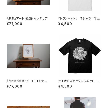
『麒麟』アート・絵画・インテリア
『トランペット』 Tシャツ 半
袖 一輪挿し ビックシルエット
¥77,000
¥4,500
ビックシルエット
『うさぎ』絵画・アート・インテリ
ライオンのビックシルエットTシ
ア
ャツ ブラック
¥77,000
¥4,500