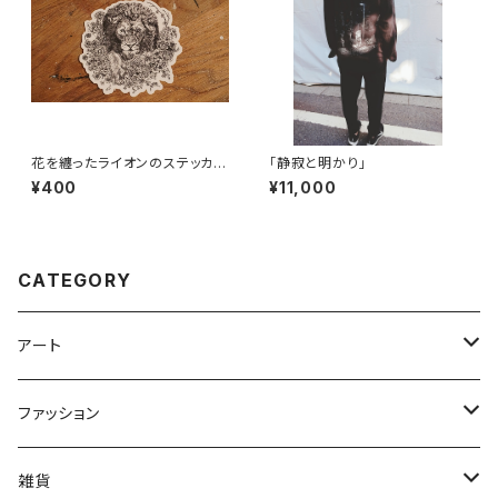
花を纏ったライオンのステッカー
「静寂と明かり」
（8×7.8cm）
¥400
¥11,000
CATEGORY
アート
ポストカード
ファッション
絵画
アウター
雑貨