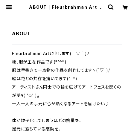
ABOUT | Fleurbrahman Art Sh
op
ABOUT
Fleurbrahman Artと申します( ´ ▽ ` )ﾉ
絵、服が主な作品です(*^^*)
服は手書きで一点物の作品を創作してますヽ(´▽｀)/
絵は花との共存を描いてます(^-^)
アーティストさん同士での輪を広げてアートフェスを開くの
が夢٩( 'ω' )و
一人一人の手元に心が熱くなるアートを届けたい♪
体が粒子化してしまうほどの熱量を、
足元に落ちている感動を、