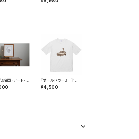
980
¥6,980
ぎ』絵画・アート・
『オールドカー』 半
リア
袖 Tシャツ ビックシ
000
¥4,500
ルエット 一輪挿し
車 オールドカー