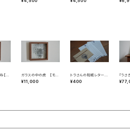
¥4,500
¥4,500
¥6,
ね【モ
ガラスの中の虎 【モノ
トラさんの和紙レターセ
『うさ
ツネガ
クロアート 絵画 花の
ット
インテ
¥11,000
¥400
¥77,
ある生活】