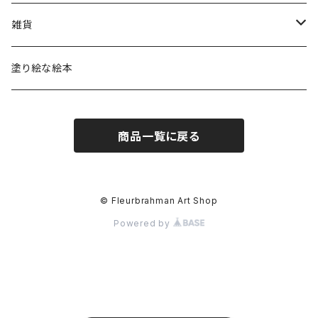
絵画
アウター
雑貨
Tシャツ
トレーナー
カップ
塗り絵な絵本
ロングTシャツ
シャツ
スマホケース
商品一覧に戻る
アートブック
Tシャツ
トートバッグ
帽子・靴
レターセット
© Fleurbrahman Art Shop
Powered by
ポロシャツ
ステッカー
ロングTシャツ