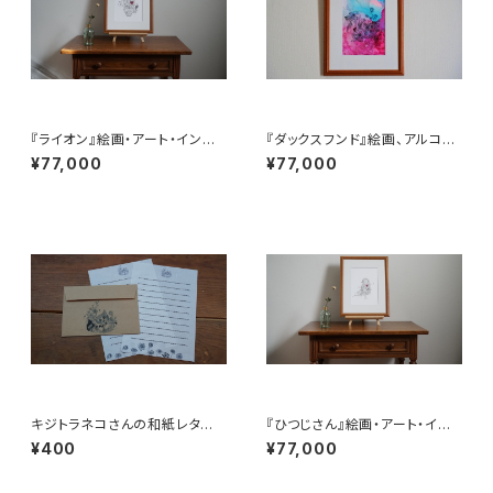
『ライオン』絵画・アート・インテ
『ダックスフンド』絵画、アルコー
リア
ルインクアート、線画、アート
¥77,000
¥77,000
キジトラネコさんの和紙レター
『ひつじさん』絵画・アート・イン
セット
テリア
¥400
¥77,000