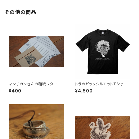
その他の商品
マンチカンさんの和紙レターセッ
トラのビックシルエットTシャ
ト♪
ツ ブラック
¥400
¥4,500