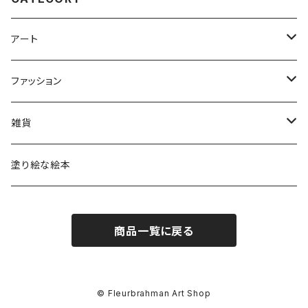
アート
ポストカード
ファッション
絵画
アウター
雑貨
Tシャツ
トレーナー
カップ
塗り絵な絵本
ロングTシャツ
シャツ
スマホケース
商品一覧に戻る
アートブック
Tシャツ
トートバッグ
帽子・靴
レターセット
© Fleurbrahman Art Shop